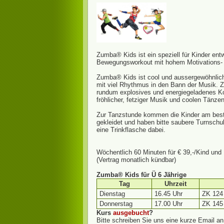
Zumba® Kids ist ein speziell für Kinder ent
Bewegungsworkout mit hohem Motivations- 
Zumba® Kids ist cool und aussergewöhnlich,
mit viel Rhythmus in den Bann der Musik. 
rundum explosives und energiegeladenes Ko
fröhlicher, fetziger Musik und coolen Tänzen
Zur Tanzstunde kommen die Kinder am best
gekleidet und haben bitte saubere Turnsc
eine Trinkflasche dabei.
Wöchentlich 60 Minuten für € 39,-/Kind und
(Vertrag monatlich kündbar)
Zumba® Kids für Ü 6 Jährige
Tag
Uhrzeit
Dienstag
16.45 Uhr
ZK 124
Donnerstag
17.00 Uhr
ZK 145
Kurs
ausgebucht
?
Bitte schreiben Sie uns eine kurze Email an