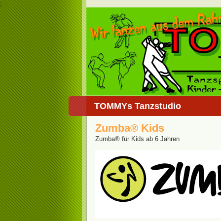
;
TOMMYs Tanzstudio
Zumba® Kids
Zumba® für Kids ab 6 Jahren