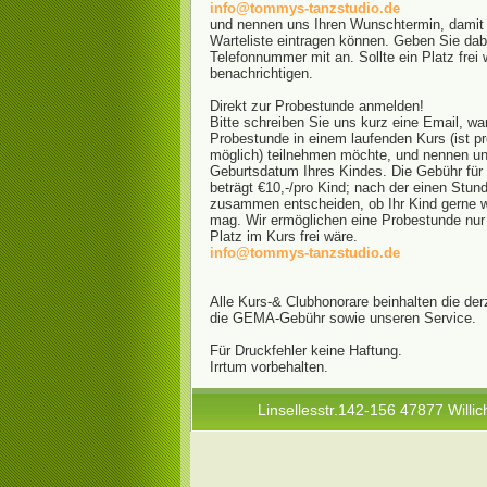
info@tommys-tanzstudio.de
und nennen uns Ihren Wunschtermin, damit w
Warteliste eintragen können. Geben Sie dabe
Telefonnummer mit an. Sollte ein Platz frei
benachrichtigen.
Direkt zur Probestunde anmelden!
Bitte schreiben Sie uns kurz eine Email, wa
Probestunde in einem laufenden Kurs (ist p
möglich) teilnehmen möchte, und nennen 
Geburtsdatum Ihres Kindes. Die Gebühr für
beträgt €10,-/pro Kind; nach der einen Stu
zusammen entscheiden, ob Ihr Kind gerne w
mag. Wir ermöglichen eine Probestunde nur
Platz im Kurs frei wäre.
info@tommys-tanzstudio.de
Alle Kurs-& Clubhonorare beinhalten die der
die GEMA-Gebühr sowie unseren Service.
Für Druckfehler keine Haftung.
Irrtum vorbehalten.
Linsellesstr.142-156 47877 Willic