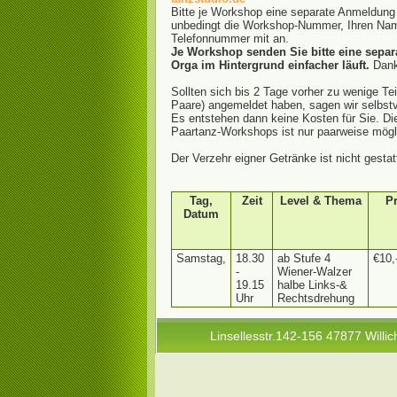
Bitte je Workshop eine separate Anmeldung
unbedingt die Workshop-Nummer, Ihren Nam
Telefonnummer mit an.
Je Workshop senden Sie bitte eine separa
Orga im Hintergrund einfacher läuft.
Danke
Sollten sich bis 2 Tage vorher zu wenige Te
Paare) angemeldet haben, sagen wir selbstv
Es entstehen dann keine Kosten für Sie. Di
Paartanz-Workshops ist nur paarweise mögl
Der Verzehr eigner Getränke ist nicht gestat
Tag,
Zeit
Level & Thema
Pr
Datum
Samstag,
18.30
ab Stufe 4
€10,
-
Wiener-Walzer
19.15
halbe Links-&
Uhr
Rechtsdrehung
Linsellesstr.142-156 47877 Willic