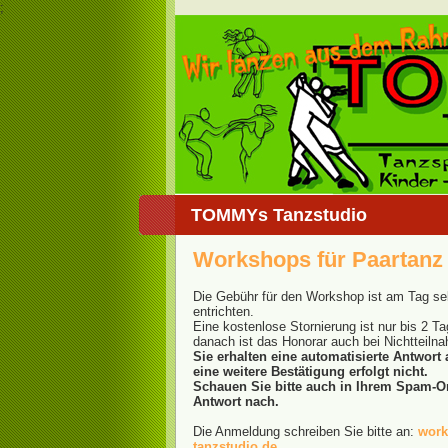
;
TOMMYs Tanzstudio
Workshops für Paartanz
Die Gebühr für den Workshop ist am Tag sel
entrichten.
Eine kostenlose Stornierung ist nur bis 2 T
danach ist das Honorar auch bei Nichtteiln
Sie erhalten eine automatisierte Antwort
eine weitere Bestätigung erfolgt nicht.
Schauen Sie bitte auch in Ihrem Spam-O
Antwort nach.
Die Anmeldung schreiben Sie bitte an:
wor
tanzstudio.de