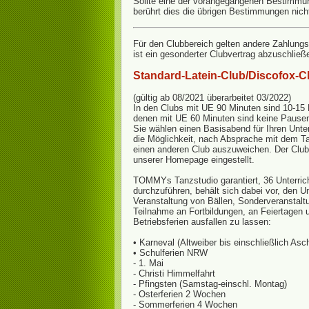
Sollte eine der vorangegangenen Bestimmu
berührt dies die übrigen Bestimmungen nich
Für den Clubbereich gelten andere Zahlungs
ist ein gesonderter Clubvertrag abzuschließ
Standard-Latein-Club/Discofox-C
(gültig ab 08/2021 überarbeitet 03/2022)
In den Clubs mit UE 90 Minuten sind 10-15 
denen mit UE 60 Minuten sind keine Pausen
Sie wählen einen Basisabend für Ihren Unter
die Möglichkeit, nach Absprache mit dem T
einen anderen Club auszuweichen. Der Club
unserer Homepage eingestellt.
TOMMYs Tanzstudio garantiert, 36 Unterrich
durchzuführen, behält sich dabei vor, den Unt
Veranstaltung von Bällen, Sonderveranstalt
Teilnahme an Fortbildungen, an Feiertagen
Betriebsferien ausfallen zu lassen:
• Karneval (Altweiber bis einschließlich As
• Schulferien NRW
- 1. Mai
- Christi Himmelfahrt
- Pfingsten (Samstag-einschl. Montag)
- Osterferien 2 Wochen
- Sommerferien 4 Wochen