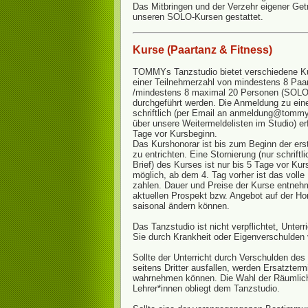
Das Mitbringen und der Verzehr eigener Getr
unseren SOLO-Kursen gestattet.
Kurse (Paartanz & Fitness)
TOMMYs Tanzstudio bietet verschiedene Kur
einer Teilnehmerzahl von mindestens 8 Paa
/mindestens 8 maximal 20 Personen (SOLO-
durchgeführt werden. Die Anmeldung zu ei
schriftlich (per Email an anmeldung@tommy
über unsere Weitermeldelisten im Studio) er
Tage vor Kursbeginn.
Das Kurshonorar ist bis zum Beginn der ers
zu entrichten. Eine Stornierung (nur schriftl
Brief) des Kurses ist nur bis 5 Tage vor Kur
möglich, ab dem 4. Tag vorher ist das volle
zahlen. Dauer und Preise der Kurse entneh
aktuellen Prospekt bzw. Angebot auf der H
saisonal ändern können.
Das Tanzstudio ist nicht verpflichtet, Unterr
Sie durch Krankheit oder Eigenverschulden
Sollte der Unterricht durch Verschulden des
seitens Dritter ausfallen, werden Ersatzter
wahrnehmen können. Die Wahl der Räumlich
Lehrer*innen obliegt dem Tanzstudio.