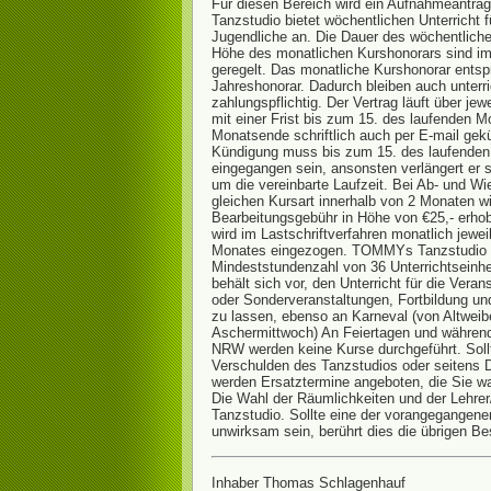
Für diesen Bereich wird ein Aufnahmeantr
Tanzstudio bietet wöchentlichen Unterricht f
Jugendliche an. Die Dauer des wöchentliche
Höhe des monatlichen Kurshonorars sind im
geregelt. Das monatliche Kurshonorar entspr
Jahreshonorar. Dadurch bleiben auch unterri
zahlungspflichtig. Der Vertrag läuft über je
mit einer Frist bis zum 15. des laufenden 
Monatsende schriftlich auch per E-mail gek
Kündigung muss bis zum 15. des laufenden
eingegangen sein, ansonsten verlängert er s
um die vereinbarte Laufzeit. Bei Ab- und W
gleichen Kursart innerhalb von 2 Monaten wi
Bearbeitungsgebühr in Höhe von €25,- erho
wird im Lastschriftverfahren monatlich jewe
Monates eingezogen. TOMMYs Tanzstudio ga
Mindeststundenzahl von 36 Unterrichtseinhe
behält sich vor, den Unterricht für die Veran
oder Sonderveranstaltungen, Fortbildung un
zu lassen, ebenso an Karneval (von Altweibe
Aschermittwoch) An Feiertagen und während 
NRW werden keine Kurse durchgeführt. Sollt
Verschulden des Tanzstudios oder seitens Dr
werden Ersatztermine angeboten, die Sie 
Die Wahl der Räumlichkeiten und der Lehrer
Tanzstudio. Sollte eine der vorangegange
unwirksam sein, berührt dies die übrigen B
Inhaber Thomas Schlagenhauf