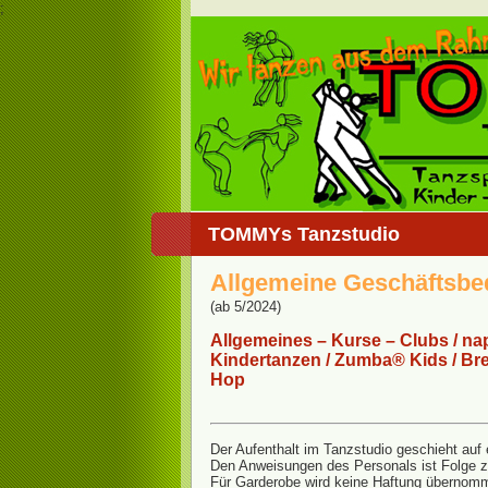
;
TOMMYs Tanzstudio
Allgemeine Geschäftsb
(ab 5/2024)
Allgemeines – Kurse – Clubs / n
Kindertanzen / Zumba® Kids / Br
Hop
Der Aufenthalt im Tanzstudio geschieht auf 
Den Anweisungen des Personals ist Folge zu
Für Garderobe wird keine Haftung übernom