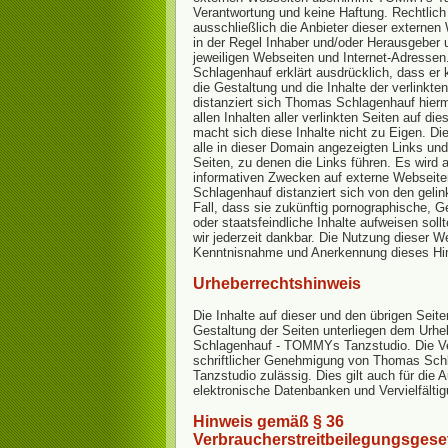
Verantwortung und keine Haftung. Rechtlich 
ausschließlich die Anbieter dieser externen
in der Regel Inhaber und/oder Herausgeber u
jeweiligen Webseiten und Internet-Adresse
Schlagenhauf erklärt ausdrücklich, dass er k
die Gestaltung und die Inhalte der verlinkte
distanziert sich Thomas Schlagenhauf hierm
allen Inhalten aller verlinkten Seiten auf d
macht sich diese Inhalte nicht zu Eigen. Die
alle in dieser Domain angezeigten Links und 
Seiten, zu denen die Links führen. Es wird 
informativen Zwecken auf externe Webseite
Schlagenhauf distanziert sich von den gelin
Fall, dass sie zukünftig pornographische, G
oder staatsfeindliche Inhalte aufweisen soll
wir jederzeit dankbar. Die Nutzung dieser W
Kenntnisnahme und Anerkennung dieses Hi
Urheberrechtshinweis
Die Inhalte auf dieser und den übrigen Seite
Gestaltung der Seiten unterliegen dem Urh
Schlagenhauf - TOMMYs Tanzstudio. Die Ver
schriftlicher Genehmigung von Thomas Sc
Tanzstudio zulässig. Dies gilt auch für die 
elektronische Datenbanken und Vervielfält
Hinweis gemäß § 36
Verbraucherstreitbeilegungsgese