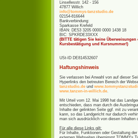
Linsellesstr. 142 - 156
47877 Willich
info@tommys-tanzstudio.de
02154-816644
Bankverbindung:
Sparkasse Krefeld
IBAN: DE53 3205 0000 0000 1438 18
BIC: SPKRDE33XXX
(BITTE tätigen Sie keine Überweisungen
Kursbestätigung und Kursnummer!)
USt-ID DE814532607
Haftungshinweis
Sie verlassen bei Anwahl von auf dieser Se
Hyperlinks den betreuten Bereich der Webs
tanzstudio.de
und
www.tommystanzstudi
www.tanzen-in-willich.de
.
Mit Urteil vom 12. Mai 1998 hat das Landg
entschieden, dass man durch die Ausbringun
Inhalte der gelinkten Seite ggf. mit zu veran
kann, so das Landgericht nur dadurch verhi
man sich ausdrücklich von diesen Inhalten d
Für alle diese Links gilt:
Für Inhalte, Funktionen oder Gestaltung de
externen Webseiten übernimmt TOMMYs Ta