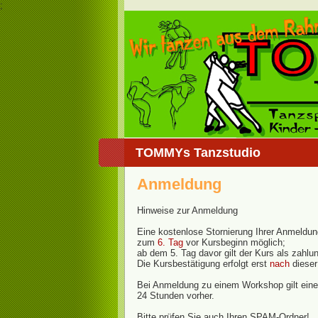
;
TOMMYs Tanzstudio
Anmeldung
Hinweise zur Anmeldung
Eine kostenlose Stornierung Ihrer Anmeldung
zum
6. Tag
vor Kursbeginn möglich;
ab dem 5. Tag davor gilt der Kurs als zahlun
Die Kursbestätigung erfolgt erst
nach
dieser 
Bei Anmeldung zu einem Workshop gilt eine 
24 Stunden vorher.
Bitte prüfen Sie auch Ihren SPAM-Ordner!