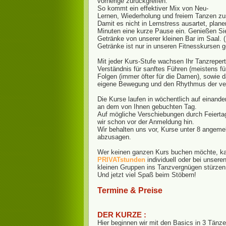
vorherige zurückgreifen.
So kommt ein effektiver Mix von Neu-
Lernen, Wiederholung und freiem Tanzen zu
Damit es nicht in Lernstress ausartet, plane
Minuten eine kurze Pause ein. Genießen Si
Getränke von unserer kleinen Bar im Saal. 
Getränke ist nur in unseren Fitnesskursen ge
Mit jeder Kurs-Stufe wachsen Ihr Tanzrepert
Verständnis für sanftes Führen (meistens für
Folgen (immer öfter für die Damen), sowie d
eigene Bewegung und den Rhythmus der ve
Die Kurse laufen in wöchentlich auf einand
an dem von Ihnen gebuchten Tag.
Auf mögliche Verschiebungen durch Feierta
wir schon vor der Anmeldung hin.
Wir behalten uns vor, Kurse unter 8 angeme
abzusagen.
Wer keinen ganzen Kurs buchen möchte, ka
PRIVATstunden
individuell oder bei unsere
kleinen Gruppen ins Tanzvergnügen stürzen
Und jetzt viel Spaß beim Stöbern!
Termine & Preise
DER KURZE :
Hier beginnen wir mit den Basics in 3 Tänze