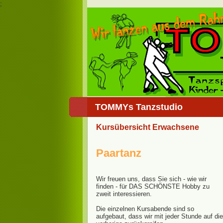
;
TOMMYs Tanzstudio
Kursübersicht Erwachsene
Paartanz
Wir freuen uns, dass Sie sich - wie wir
finden - für DAS SCHÖNSTE Hobby zu
zweit interessieren.
Die einzelnen Kursabende sind so
aufgebaut, dass wir mit jeder Stunde auf die