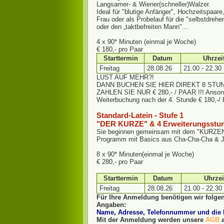
Langsamer- & Wiener(schneller)Walzer.
Ideal für "blutige Anfänger", Hochzeitspaar
Frau oder als Probelauf für die "selbstdre
oder den „taktbefreiten Mann"...
4 x 90* Minuten (einmal je Woche)
€ 180,- pro Paar
Starttermin
Datum
Uhrzei
Freitag
28.08.26
21.00 - 22.30
LUST AUF MEHR?!
DANN BUCHEN SIE HIER DIREKT 8 STU
ZAHLEN SIE NUR € 280,- / PAAR !!! Ansons
Weiterbuchung nach der 4. Stunde € 180,-/ 
Standard-Latein - Stufe 1
"DER KURZE" & 4 Erweiterungsstu
Sie beginnen gemeinsam mit dem "KURZEN"
Programm mit Basics aus Cha-Cha-Cha & J
8 x 90* Minuten(einmal je Woche)
€ 280,- pro Paar
Starttermin
Datum
Uhrzei
Freitag
28.08.26
21.00 - 22.30
Für Ihre Anmeldung benötigen wir folgen
Angaben:
Name, Adresse, Telefonnummer und di
Mit der Anmeldung werden unsere
AGB
a